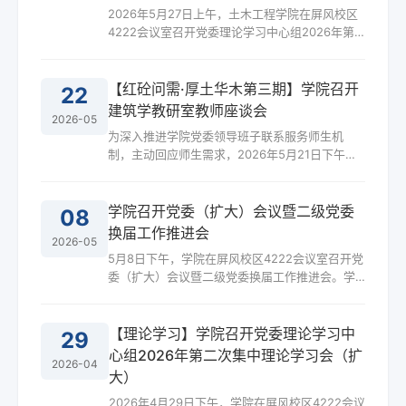
2026年5月27日上午，土木工程学院在屏风校区
开。杨老师结合青年党员成长规律，提出四点期
4222会议室召开党委理论学习中心组2026年第
望：一是坚定理想信念...
三次集中理论学习（扩大）会议。学校党委常
委、副校长罗盛锋，发展规划处处长黄敬秀到会
指导。学院党委书记徐时主持会议，学院党委理
【红砼问需·厚土华木第三期】学院召开
22
论学习中心组成员参加会议，院长助理、各党支
建筑学教研室教师座谈会
2026-05
部书记列席会议。会上，学院党委理论学习中心
为深入推进学院党委领导班子联系服务师生机
组成员分别围绕习近平总书记在加强基础研究座
制，主动回应师生需求，2026年5月21日下午，
谈会上的重要讲话精神、习近平总书记重要文章
土木工程学院党委开展“红砼问需·厚土华木”第三
《推动海洋经济高质量发展...
期活动，围绕建筑学专业教师发展召开专题座谈
会。学院党委领导班子成员、建筑学教研室专业
学院召开党委（扩大）会议暨二级党委
08
全体教师参加会议。座谈中，建筑学专业教师紧
换届工作推进会
2026-05
密结合专业实际与个人成长需求，围绕课程教学
5月8日下午，学院在屏风校区4222会议室召开党
衔接、团队融入发展等内容深入交流，既坦诚面
委（扩大）会议暨二级党委换届工作推进会。学
对当前现实困难，也积极探讨未来发展的思路与
院党委书记徐时主持会议，学院党委委员、各党
打算，并就资源统筹...
支部书记参加会议。会上，徐时同志领学了《求
是》杂志发表的习近平总书记重要文章《在省部
【理论学习】学院召开党委理论学习中
29
级主要领导干部学习贯彻党的二十届四中全会精
心组2026年第二次集中理论学习会（扩
2026-04
神专题研讨班上的讲话》，会议强调，要坚持把
大）
学院事业发展放到学校发展大局和区域经济社会
2026年4月29日下午，学院在屏风校区4222会议
发展需求中去思考谋划，围绕学科建设、人才培