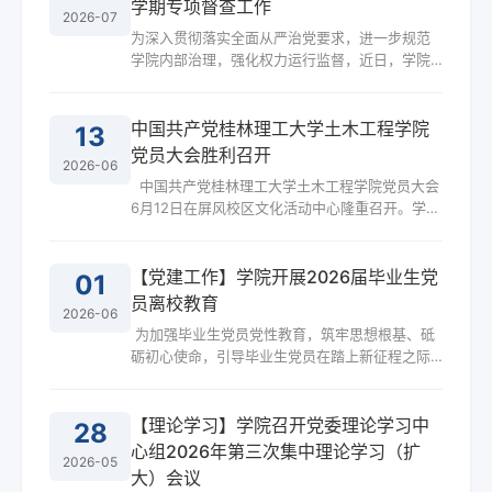
学期专项督查工作
2026-07
上，杨剑通报了近期高校领域发生的典型案例，
为深入贯彻落实全面从严治党要求，进一步规范
并进行专题警示教育。会议强调，师德是教师的
学院内部治理，强化权力运行监督，近日，学院
立身之本、办学治院之基。全体教职工要以案为
纪委组成专项督查组，由学院纪委书记带队，围
鉴、以学促行，心有所...
绕“三重一大”决策制度执行、党政联席会与党委会
会议记录规范、纪委常规工作落实等重点领域，
中国共产党桂林理工大学土木工程学院
13
开展春季学期专项督查工作。本次专项督查坚持
党员大会胜利召开
2026-06
问题导向，聚焦关键环节，采取查阅资料、列席
中国共产党桂林理工大学土木工程学院党员大会
会议、实地走访相结合的方式进行。督查组重点
6月12日在屏风校区文化活动中心隆重召开。学校
核查了学院“三重一大”事项是否严格履行集体决策
党委副书记、统战部部长（兼）黎贞崇，党委组
程序、议事...
织部何宗辉同志到会指导。学院全体正式党员参
会，预备党员代表列席会议。开幕会由学院党委
【党建工作】学院开展2026届毕业生党
01
副书记、院长于晓辉主持。 黎贞崇代表学校党委
员离校教育
2026-06
向大会召开表示热烈祝贺。他指出，自上次党员
为加强毕业生党员党性教育，筑牢思想根基、砥
大会以来，土木工程学院坚持以习近平新时代中
砺初心使命，引导毕业生党员在踏上新征程之际
国特色社会主义思想为指导，深入贯彻落实习近
坚守党员本色，切实走好人生与职业发展崭新起
平总书记关于教...
步之路，5月31日晚，学院专职组织员杨晓老师在
9401教室面向学院2026届全体毕业生党员，开展
【理论学习】学院召开党委理论学习中
28
专题党课学习。 党课紧紧围绕毕业生离校成长与
心组2026年第三次集中理论学习（扩
2026-05
职业发展实际，从坚定理想信念、涵养优良作
大）会议
风、严守纪律底线、践行初心担当四个方面展