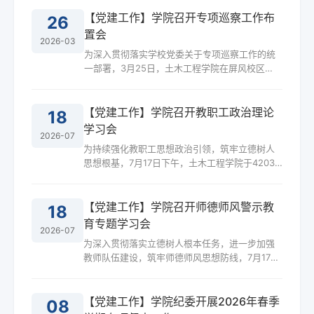
【党建工作】学院召开专项巡察工作布
26
置会
2026-03
为深入贯彻落实学校党委关于专项巡察工作的统
一部署，3月25日，土木工程学院在屏风校区
4222会议室召开专项巡察工作布置会。学院领导
班子成员、各党支部书记、辅导员及教师代表参
加会议。会议传达了学校党委专项巡察工作动员
【党建工作】学院召开教职工政治理论
18
会精神，会议结合学院实际，研究制定了学院专
学习会
2026-07
项巡察工作方案，围绕“巡什么”“怎么巡”等重点内
为持续强化教职工思想政治引领，筑牢立德树人
容，明确责任分工，细化工作安排。会议要求，
思想根基，7月17日下午，土木工程学院于4203
要坚持问题导向，精准对照巡察监督重点，全面
会议室组织召开政治理论学习会。学院党委书记
梳理巡察工作中的...
徐时主持会议，全院教职工参会。会议集中学习
习近平总书记在庆祝中国共产党成立105周年大会
【党建工作】学院召开师德师风警示教
18
上的重要讲话精神。徐时领学原文、解读核心要
育专题学习会
2026-07
义，结合高校育人使命与土木学科专业特色，系
为深入贯彻落实立德树人根本任务，进一步加强
统阐释百年大党奋斗历程与新时代教育工作使命
教师队伍建设，筑牢师德师风思想防线，7月17日
任务。会议强调，习近平总书记的重要讲话全面
下午，学院在屏风校区4203会议室召开学期末全
回顾了中国共产党105...
体教职工大会，专题开展师德师风警示教育。学
院党委副书记、纪委书记杨剑作警示教育发言，
【党建工作】学院纪委开展2026年春季
08
学院领导班子成员及全体教职工参加会议。会