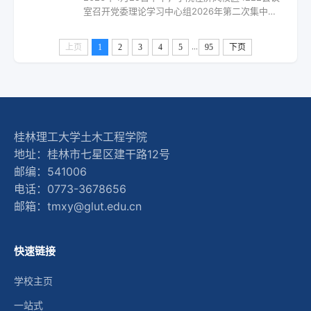
室召开党委理论学习中心组2026年第二次集中理
养、师资队伍、党建...
论学习会(扩大)。学院党委书记徐时主持会议，学
院党委理论学习中心组成员参加会议，院长助理
...
上页
1
2
3
4
5
95
下页
列席会议。会上，徐时同志首先带领大家深入学
习习近平总书记给四所交通大学全体师生重要回
信精神，学院党委理论学习中心组成员分别围绕
习近平总书记关于教育科技人才一体发展格局的
重要论述、关于教育的重要论述、关于思想政治
工作的重要论述、关...
桂林理工大学土木工程学院
地址：桂林市七星区建干路12号
邮编：541006
电话：0773-3678656
邮箱：tmxy@glut.edu.cn
快速链接
学校主页
一站式