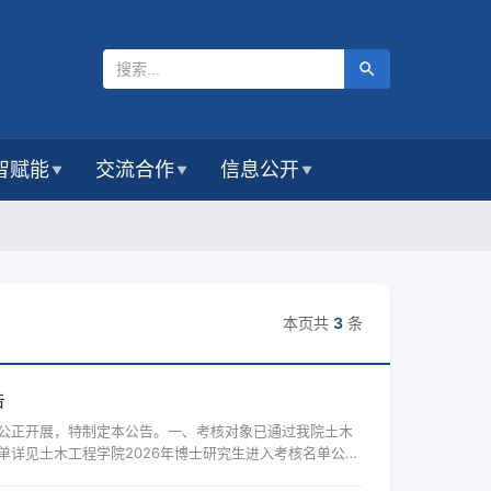
智赋能
交流合作
信息公开
▼
▼
▼
本页共
3
条
告
公正开展，特制定本公告。一、考核对象已通过我院土木
详见土木工程学院2026年博士研究生进入考核名单公示
 考核时间：2026年4月1日8:30——12:30。2. 考核地点：屏风校区