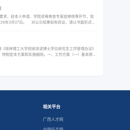
示
26年3月27日。 对公示结果如有异议，请以书面形式并
院招生管理科（雁山校区行知楼B栋6楼602东）；不署真
据《桂林理工大学招收攻读博士学位研究生工作管理办法》
要，特制定本方案和实施细则。一、工作方案（一）基本原
，择优选拔。2. 博士生招生方式包括硕博连读、申请-考核
相关平台
广西人才网
全国征兵网