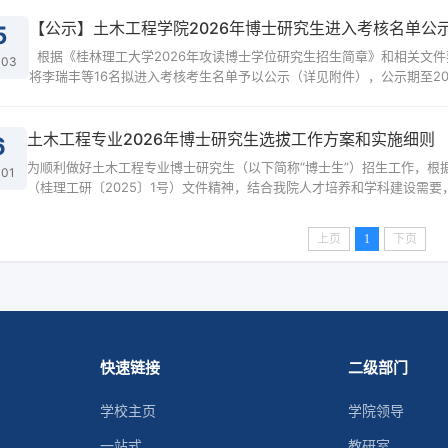
教四楼4222室，候场为4215研讨室。3. 注意事项：请考生3月...
【公示】土木工程学院2026年博士研究生进入考核名单公
5
根据《桂林理工大学2026年攻读博士学位研究生招生简章》和相关文件要求，经本人申请、学院资格审查专家组审核等环节，现
-03
将李瑞丰等16名拟进入考核考生名单予以公示（详见附件），公示期至20
署真实姓名和联系方式，于3月27日17时前直接送达桂林理工大学研究生
实姓名，不予受理。研究生院联系电话：0773-8983117 ...
土木工程专业2026年博士研究生选拔工作方案和实施细则
6
为顺利做好土木工程专业博士研究生（以下简称“博士生”）招生工作，根
-01
（桂理工研〔2025〕1号）文件精神，结合我院人才培养和学科建设需
则1. 遵循公平、公正、公开的原则，坚持德、智、体全面衡量，保证质量
制两种方式，两种招生方式的指标原则上按60%和40%比...
上页
1
下页
快速链接
二级部门
学校主页
学院领导
一站式
教研室