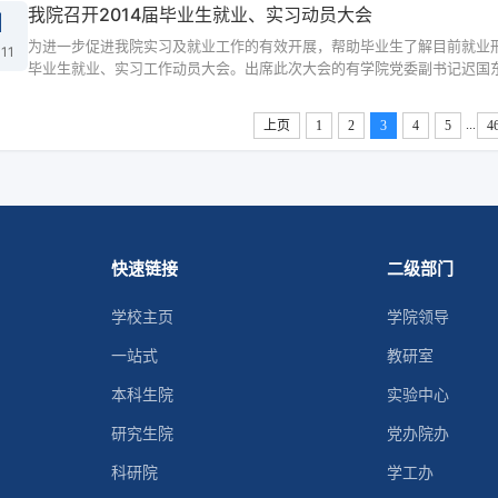
我院召开2014届毕业生就业、实习动员大会
1
为进一步促进我院实习及就业工作的有效开展，帮助毕业生了解目前就业形势
11
毕业生就业、实习工作动员大会。出席此次大会的有学院党委副书记迟国东、
...
上页
1
2
3
4
5
4
快速链接
二级部门
学校主页
学院领导
一站式
教研室
本科生院
实验中心
研究生院
党办院办
科研院
学工办