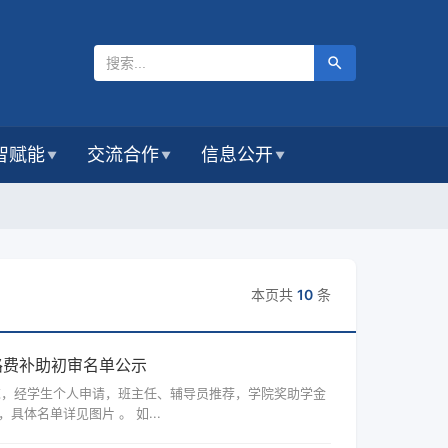
智赋能
交流合作
信息公开
▼
▼
▼
本页共
10
条
路费补助初审名单公示
求，经学生个人申请，班主任、辅导员推荐，学院奖助学金
具体名单详见图片 。 如...