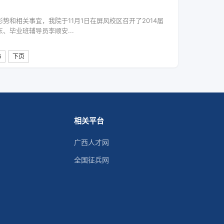
和相关事宜，我院于11月1日在屏风校区召开了2014届
毕业班辅导员李顺安...
6
下页
相关平台
广西人才网
全国征兵网