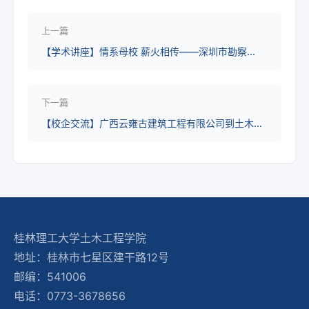
上一篇
【学术讲座】情系母校 薪火相传——深圳市勘察...
下一篇
【校企交流】广西云雍古建筑工程有限公司到土木...
桂林理工大学土木工程学院
地址：桂林市七星区建干路12号
邮编：541006
电话：0773-3678656