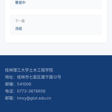
曹振中
下一篇
汤斌
桂林理工大学土木工程学院
地址：桂林市七星区建干路12号
邮编：541006
电话：0773-3678656
邮箱：tmxy@glut.edu.cn