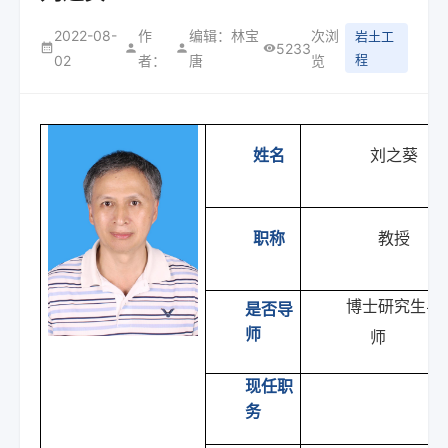
2022-08-
作
编辑：林宝
次浏
岩土工
5233
程
02
者：
唐
览
姓名
刘之葵
职称
教授
博士研究生导
是否导
师
师
现任职
务